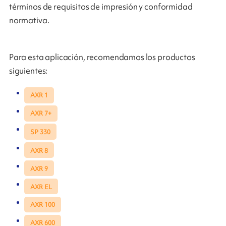
términos de requisitos de impresión y conformidad
normativa.
Para esta aplicación, recomendamos los productos
siguientes:
AXR 1
AXR 7+
SP 330
AXR 8
AXR 9
AXR EL
AXR 100
AXR 600