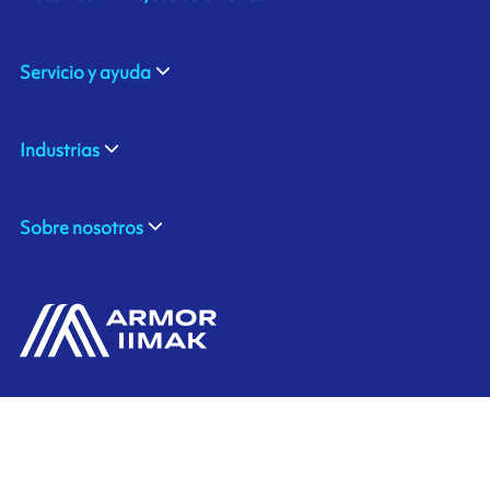
Servicio y ayuda
Industrias
Sobre nosotros
ARMOR MEXICO IMAGING SUPPLIES SA DE CV
Lote 9, Nave 2,
Parque Industrial Tecnológico Innovación
El Marqués, Queretaro, C.P. 76246, MEXICO